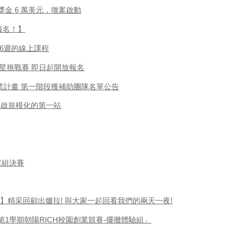
al：總獎金 6 萬美元，徵案啟動
報名！】
ack 16週的線上課程
 新北新創之星挑戰賽 即日起開放報名
t 創新創業計畫 第一階段獲補助團隊名單公告
開啟規模化的第一站
案組決賽
創業】精采回顧出爐拉! 與大家一起回看我們的兩天一夜!
第1學期朝陽RICH校園創業競賽-擺攤體驗組」