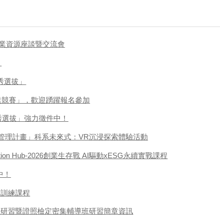
創業資源座談暨交流會
！
新秀選拔」
業競賽」，歡迎踴躍報名參加
新秀選拔」強力徵件中！
運管理計畫」科系未來式：VR沉浸探索體驗活動
vation Hub-2026創業生存戰 AI驅動xESG永續實戰課程
中！
前訓練課程
上研習暨證照檢定密集輔導班研習簡章資訊